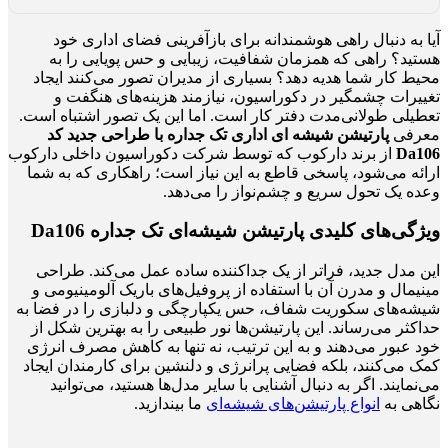
آیا به دنبال راهی هوشمندانه برای بازآفرینی فضای اداری خود
هستید؟ راهی که همزمان شفافیت، زیبایی و حس پویایی را به
محیط کار شما هدیه دهد؟ بسیاری از مدیران تصور می‌کنند ایجاد
تغییرات چشمگیر در دکوراسیون، نیازمند هزینه‌های هنگفت و
تعطیلی طولانی‌مدت دفتر کار است. اما این یک تصور اشتباه است.
معرفی
پارتیشن شیشه ای اداری تک جداره با طراحی جدید کد
Da106
از برند دارکوب که توسط شرکت دکوراسیون داخلی دارکوب
ارائه می‌شود، پاسخی قاطع به این نیاز است؛ راهکاری که به شما
وعده یک تحول سریع و چشم‌نواز را می‌دهد.
ویژگی‌های کلیدی پارتیشن شیشه‌ای تک جداره Da106
این مدل جدید، فراتر از یک جداکننده ساده عمل می‌کند. طراحی
مینیمال و مدرن آن با استفاده از پروفیل‌های باریک آلومینیومی و
شیشه‌های سکوریت شفاف، حس یکپارچگی و دلبازی را در فضا به
حداکثر می‌رساند. این پارتیشن‌ها نور طبیعی را به بهترین شکل از
خود عبور می‌دهند و به این ترتیب، نه تنها به کاهش مصرف انرژی
کمک می‌کنند، بلکه فضایی پرانرژی و دلنشین برای کارمندان ایجاد
می‌نمایند. اگر به دنبال آشنایی با سایر مدل‌ها هستید، می‌توانید
نگاهی به
انواع پارتیشن‌های شیشه‌ای
ما بیندازید.