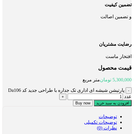
تضمین کیفیت
و تضمین اصالت
رضایت مشتریان
افتخار ماست
قیمت محصول
5,300,000
تومان
متر مربع
پارتیشن شیشه ای اداری تک جداره با طراحی جدید کد Da106
عدد
افزودن به سبد خرید
Buy now
توضیحات
توضیحات تکمیلی
نظرات (0)