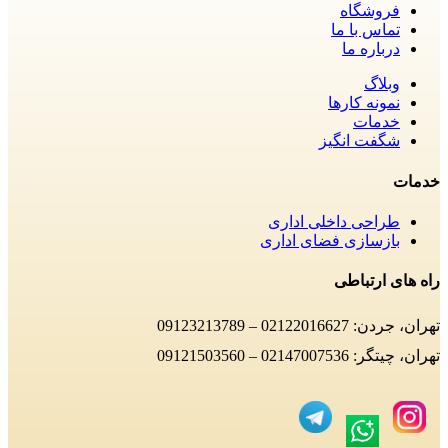
فروشگاه
تماس با ما
درباره ما
وبلاگ
نمونه کارها
خدمات
شگفت انگیز
خدمات
طراحی داخلی اداری
بازسازی فضای اداری
راه های ارتباطی
تهران، جردن: 02122016627 – 09123213789
تهران، چیتگر: 02147007536 – 09121503560