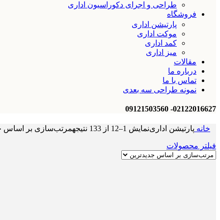
طراحی و اجرای دکوراسیون اداری
فروشگاه
پارتیشن اداری
موکت اداری
کمد اداری
میز اداری
مقالات
درباره ما
تماس با ما
نمونه طراحی سه بعدی
02122016627- 09121503560
خانه
پارتیشن اداری
نمایش 1–12 از 133 نتیجه
مرتب‌سازی بر اساس ج
فیلتر محصولات