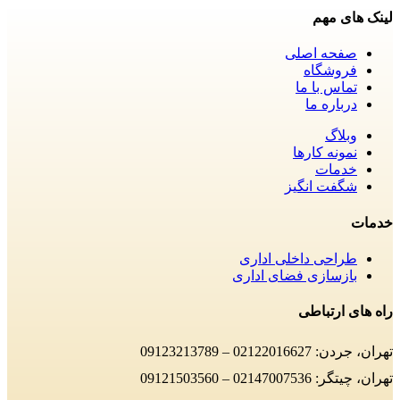
لینک های مهم
صفحه اصلی
فروشگاه
تماس با ما
درباره ما
وبلاگ
نمونه کارها
خدمات
شگفت انگیز
خدمات
طراحی داخلی اداری
بازسازی فضای اداری
راه های ارتباطی
تهران، جردن: 02122016627 – 09123213789
تهران، چیتگر: 02147007536 – 09121503560