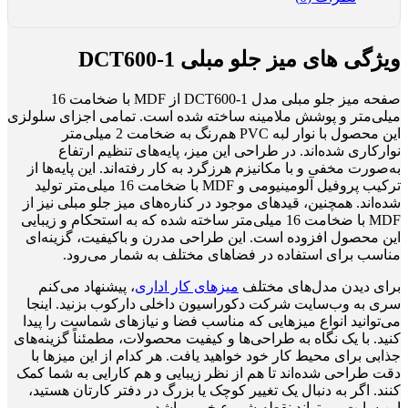
ویژگی های میز جلو مبلی 1-DCT600
صفحه میز جلو مبلی مدل 1-DCT600 از MDF با ضخامت 16
میلی‌متر و پوشش ملامینه ساخته شده است. تمامی اجزای سلولزی
این محصول با نوار لبه PVC هم‌رنگ به ضخامت 2 میلی‌متر
نوارکاری شده‌اند. در طراحی این میز، پایه‌های تنظیم ارتفاع
به‌صورت مخفی و با مکانیزم هرزگرد به کار رفته‌اند. این پایه‌ها از
ترکیب پروفیل آلومینیومی و MDF با ضخامت 16 میلی‌متر تولید
شده‌اند. همچنین، قیدهای موجود در کناره‌های میز جلو مبلی نیز از
MDF با ضخامت 16 میلی‌متر ساخته شده که به استحکام و زیبایی
این محصول افزوده است. این طراحی مدرن و باکیفیت، گزینه‌ای
مناسب برای استفاده در فضاهای مختلف به شمار می‌رود.
برای دیدن مدل‌های مختلف
میزهای کار اداری
، پیشنهاد می‌کنم
سری به وب‌سایت شرکت دکوراسیون داخلی دارکوب بزنید. اینجا
می‌توانید انواع میزهایی که مناسب فضا و نیازهای شماست را پیدا
کنید. با یک نگاه به طراحی‌ها و کیفیت محصولات، مطمئناً گزینه‌های
جذابی برای محیط کار خود خواهید یافت. هر کدام از این میزها با
دقت طراحی شده‌اند تا هم از نظر زیبایی و هم کارایی به شما کمک
کنند. اگر به دنبال یک تغییر کوچک یا بزرگ در دفتر کارتان هستید،
این سایت می‌تواند نقطه شروع خوبی باشد.