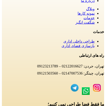
درباره ما
وبلاگ
نمونه کارها
خدمات
شگفت انگیز
خدمات
طراحی داخلی اداری
بازسازی فضای اداری
راه های ارتباطی
تهران، جردن: 02122016627 – 09123213789
تهران، چیتگر: 02147007536 – 09121503560
ما فقط فضا طراحی نمی کنیم؛