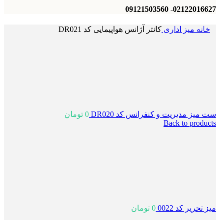
02122016627- 09121503560
خانه
میز اداری
کانتر آژانس هواپیمایی کد DR021
ست میز مدیریت و کنفرانس کد DR020
0
تومان
Back to products
میز تحریر کد 0022
0
تومان