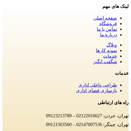
لینک های مهم
صفحه اصلی
فروشگاه
تماس با ما
درباره ما
وبلاگ
نمونه کارها
خدمات
شگفت انگیز
خدمات
طراحی داخلی اداری
بازسازی فضای اداری
راه های ارتباطی
تهران، جردن: 02122016627 – 09123213789
تهران، چیتگر: 02147007536 – 09121503560