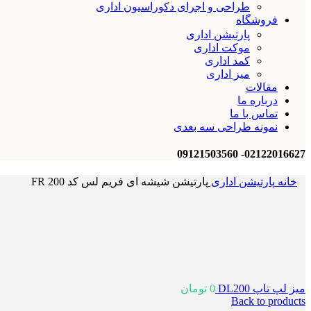
طراحی و اجرای دکوراسیون اداری
فروشگاه
پارتیشن اداری
موکت اداری
کمد اداری
میز اداری
مقالات
درباره ما
تماس با ما
نمونه طراحی سه بعدی
02122016627- 09121503560
خانه
پارتیشن اداری
پارتیشن شیشه ای فریم لس کد FR 200
میز لپ تاپ DL200
0
تومان
Back to products