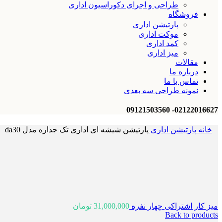
طراحی و اجرای دکوراسیون اداری
فروشگاه
پارتیشن اداری
موکت اداری
کمد اداری
میز اداری
مقالات
درباره ما
تماس با ما
نمونه طراحی سه بعدی
02122016627- 09121503560
خانه
پارتیشن اداری
پارتیشن شیشه ای اداری تک جداره مدل da30
میز کار اشتراکی چهار نفره
31,000,000
تومان
Back to products