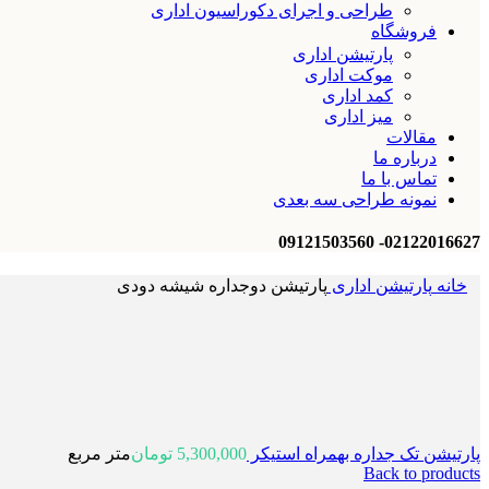
طراحی و اجرای دکوراسیون اداری
فروشگاه
پارتیشن اداری
موکت اداری
کمد اداری
میز اداری
مقالات
درباره ما
تماس با ما
نمونه طراحی سه بعدی
02122016627- 09121503560
خانه
پارتیشن اداری
پارتیشن دوجداره شیشه دودی
پارتیشن تک جداره بهمراه استیکر
5,300,000
تومان
متر مربع
Back to products