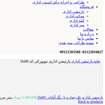
طراحی و اجرای دکوراسیون اداری
فروشگاه
پارتیشن اداری
موکت اداری
کمد اداری
میز اداری
مقالات
درباره ما
تماس با ما
نمونه طراحی سه بعدی
02122016627- 09121503560
خانه
پارتیشن اداری
پارتیشن اداری نیویورکی کد Da96
پارتیشن اداری تک جداره با رنگ آنادایز Da95
5,300,000
تومان
متر مربع
Back to products