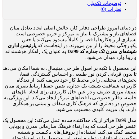
توضیحات تکمیلی
نظرات (0)
در دنیای امروز طراحی دفاتر کار، چالش اصلی ایجاد تعادل میان
فضاهای باز و مشترک با نیاز به تمرکز و حریم خصوصی است.
بسیاری از راهکارها یا فضا را کاملاً مسدود می‌کنند یا حس
یکپارچگی محیط را از بین می‌برند. در اینجاست که
پارتیشن اداری
شیشه‌ای مدرن تک جداره کد Da99
به عنوان یک راهکار هوشمندانه
و زیبا وارد میدان می‌شود.
این محصول با تکیه بر اصول طراحی مینیمال، به شما امکان می‌دهد
تا بدون قربانی کردن نور طبیعی و احساس گستردگی فضا،
بخش‌های مختلفی را در محیط کار خود تعریف کنید. از دیدگاه
کاربری، شفافیت شیشه تک جداره، ضمن حفظ ارتباط بصری میان
تیم‌ها، مرزی ظریف و در عین حال کاربردی برای ایجاد اتاق‌های
جلسه، دفاتر خصوصی یا فضاهای تمرکز ایجاد می‌کند. این ویژگی به
خصوص در دفاتری که فرهنگ کاری شفاف و مبتنی بر همکاری
دارند، یک مزیت کلیدی محسوب می‌شود.
مدل Da99 فراتر از یک جداکننده ساده عمل می‌کند؛ این محصول یک
عنصر طراحی است که به ارتقاء فرهنگ سازمانی مدرن و پویایی
محیط کمک می‌کند. استفاده از پروفیل‌های باکیفیت و شیشه
سکوریت استاندارد، دوام و ایمنی این محصول را در استفاده‌های