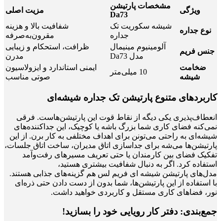
مشخصات پارتیشن
ویژگی
مزیت اصلی
Da73
شیشه سکوریت تک
شفافیت بالا و هزینه
نوع جداره
جداره
مقرون‌به‌صرفه
آلومینیوم مینیمال
ظرافت، استحکام و زیبایی
جنس فریم
مدل Da73
مدرن
ضخامت
ایمنی استاندارد و ایزولاسیون
10 میلی‌متر
شیشه
صوتی مناسب
کاربردهای متنوع پارتیشن تک جداره شیشه‌ای
انعطاف‌پذیری یکی دیگه از نقاط قوت این پارتیشن‌هاست. فرقی
نمی‌کنه فضای کاری شما بزرگ باشه یا کوچیک، این جداکننده‌های
شیشه‌ای به راحتی می‌تونن برای اهداف مختلفی به کار برن. از این
پارتیشن‌ها می‌شه برای جداسازی اتاق مدیران، ساخت اتاق جلسات،
تفکیک فضای بین کارمندان یا حتی تعریف مسیرهای رفت‌وآمد
استفاده کرد. اگر به دنبال شفافیت بیشتری هستید،
مدل‌های پارتیشن شیشه ای فریم لس هم گزینه‌های جذابی هستند.
با استفاده از این پارتیشن‌ها، شما بدون از دست دادن حتی ذره‌ای
نور، فضاهای کاری مستقل و کاربردی خواهید داشت.
جمع‌بندی: دفتر کار رویایی خود را بسازید!