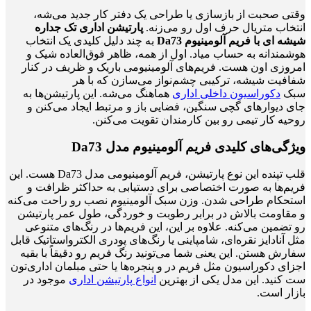
وقتی صحبت از بازسازی یا طراحی یک دفتر کار جدید می‌شه،
انتخاب متریال حرف اول رو می‌زنه.
پارتیشن اداری تک جداره
شیشه ای با فریم آلومینیوم Da73
به چند دلیل کلیدی یک انتخاب
هوشمندانه به حساب میاد. اول از همه، ظاهر فوق‌العاده شیک و
امروزی اون هست. فریم‌های آلومینیومی باریک و ظریف در کنار
شفافیت شیشه، ترکیبی چشم‌نواز می‌سازن که با هر
سبک
دکوراسیون داخلی اداری
هماهنگ می‌شه. این پارتیشن‌ها به
جای دیوار‌های گچی سنگین، فضایی باز و مرتبط ایجاد می‌کنن و
روحیه کار تیمی رو بین کارمندان تقویت می‌کنن.
ویژگی‌های کلیدی فریم آلومینیوم مدل Da73
قلب تپنده این نوع پارتیشن، فریم آلومینیومی مدل Da73 هست. این
فریم‌ها به صورت اختصاصی برای دستیابی به حداکثر ظرافت و
استحکام طراحی شدن. وزن سبک آلومینیوم نصب رو راحت می‌کنه
و مقاومت بالاش در برابر رطوبت و خوردگی، طول عمر پارتیشن
رو تضمین می‌کنه. علاوه بر این، این فریم‌ها در رنگ‌های متنوعی
مثل آنادایز نقره‌ای، شامپاینی یا رنگ‌های پودری الکترواستاتیک قابل
سفارش هستن. این یعنی شما می‌تونید رنگ فریم رو دقیقاً با بقیه
اجزای دکوراسیون مثل فریم در و پنجره‌ها یا حتی مبلمان اداری‌تون
ست کنید. این مدل یکی از بهترین
انواع پارتیشن اداری
موجود در
بازار است.