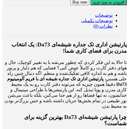
افزودن به سبد خرید
Buy now
توضیحات
توضیحات تکمیلی
نظرات (0)
پارتیشن اداری تک جداره شیشه‌ای Da73: یک انتخاب
مدرن برای فضای کاری شما!
تا حالا به این فکر کردی که چطور می‌شه با یه تغییر کوچیک، حال و
هوای دفتر کارت رو کاملاً عوض کنی؟ فضایی که هم دلباز و پرنور
باشه و هم به اندازه کافی تفکیک‌شده و منظم. اگه دنبال چنین راه
حلی هستی،
پارتیشن اداری تک جداره شیشه ای با فریم آلومینیوم
Da73
دقیقاً همون چیزیه که می‌تونه دفتر کارت رو به یک محیط
کاری مدرن و پویا تبدیل کنه. این پارتیشن‌ها با طراحی مینیمال و
جذابشون، نه تنها فضاها رو از هم جدا می‌کنن، بلکه باعث می‌شن
نور طبیعی در تمام بخش‌ها جریان داشته باشه و حس بزرگ‌تر بودن
به محیط بدن.
چرا پارتیشن شیشه‌ای Da73 بهترین گزینه برای
شماست؟