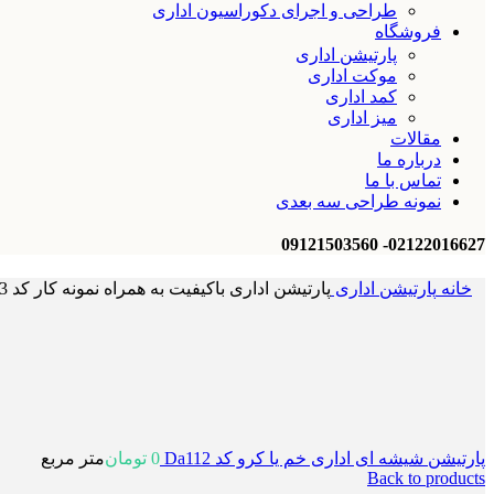
طراحی و اجرای دکوراسیون اداری
فروشگاه
پارتیشن اداری
موکت اداری
کمد اداری
میز اداری
مقالات
درباره ما
تماس با ما
نمونه طراحی سه بعدی
02122016627- 09121503560
خانه
پارتیشن اداری
پارتیشن اداری باکیفیت به همراه نمونه کار کد Da113
پارتیشن شیشه ای اداری خم یا کرو کد Da112
0
تومان
متر مربع
Back to products