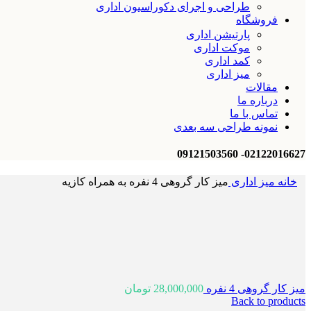
طراحی و اجرای دکوراسیون اداری
فروشگاه
پارتیشن اداری
موکت اداری
کمد اداری
میز اداری
مقالات
درباره ما
تماس با ما
نمونه طراحی سه بعدی
02122016627- 09121503560
خانه
میز اداری
میز کار گروهی 4 نفره به همراه کازیه
میز کار گروهی 4 نفره
28,000,000
تومان
Back to products