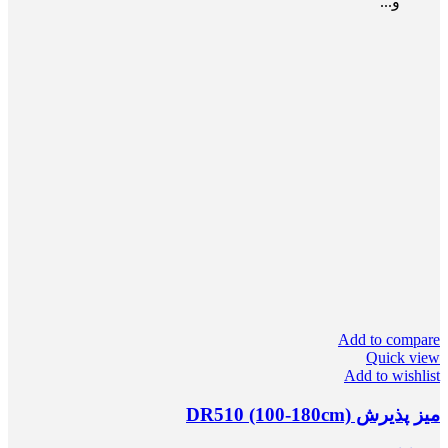
و...
Add to compare
Quick view
Add to wishlist
میز پذیرش DR510 (100-180cm)