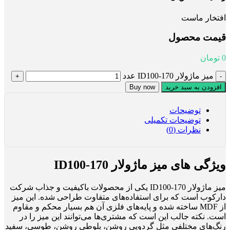
افتخار ماست
قیمت محصول
0
تومان
میز ماژولار ID100-170 عدد
افزودن به سبد خرید
Buy now
توضیحات
توضیحات تکمیلی
نظرات (0)
ویژگی های میز ماژولار ID100-170
میز ماژولار ID100-170 یکی از محصولات باکیفیت و جذاب شرکت
دارکوب است که برای استفاده‌های متفاوت طراحی شده. این میز
از MDF ساخته شده و پایه‌های فلزی آن هم بسیار محکم و مقاوم
است. نکته جالب این است که مشتری‌ها می‌توانند این میز را در
رنگ‌های مختلفی مثل گردویی روشن، بلوطی روشن، طوسی، سفید