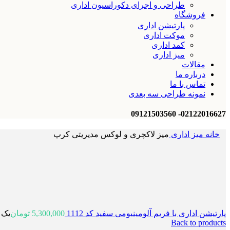
طراحی و اجرای دکوراسیون اداری
فروشگاه
پارتیشن اداری
موکت اداری
کمد اداری
میز اداری
مقالات
درباره ما
تماس با ما
نمونه طراحی سه بعدی
02122016627- 09121503560
خانه
میز اداری
میز لاکچری و لوکس مدیریتی کرپ
پارتیشن اداری با فریم آلومینیومی سفید کد 1112
5,300,000
تومان
یک 
Back to products