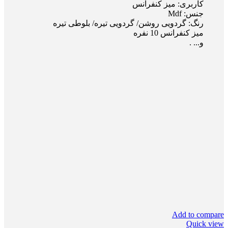
کاربری: میز کنفرانس
جنس: Mdf
رنگ: گردویی روشن/ گردویی تیره/ بلوطی تیره
میز کنفرانس 10 نفره
و... .
Add to compare
Quick view