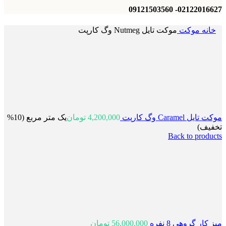
02122016627- 09121503560
خانه
موکت
موکت تایل Nutmeg وگ کارپت
موکت تایل Caramel وگ کارپت
4,200,000
تومان
یک متر مربع (10%
تخفیف)
Back to products
میز کار گروهی 8 نفره
56,000,000
تومان