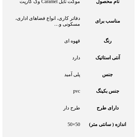
نام محصول
موکت تایل Caramel وگ کارپت
دفاتر کاری، انواع فضاهای اداری،
مناسب برای
مسکونی و…
رنگ
قهوه ای
آنتی استاتیک
دارد
جنس
پلی آمید
جنس بکینگ
pvc
دارای طرح
طرح دار
اندازه ( سانتی متر)
50×50