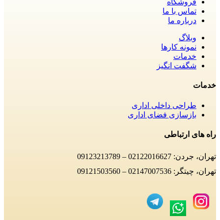
فروشگاه
تماس با ما
درباره ما
وبلاگ
نمونه کارها
خدمات
شگفت انگیز
خدمات
طراحی داخلی اداری
بازسازی فضای اداری
راه های ارتباطی
تهران، جردن: 02122016627 – 09123213789
تهران، چیتگر: 02147007536 – 09121503560