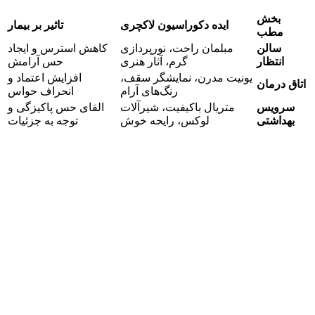
بخش
ایده دکوراسیون لاکچری
تاثیر بر بیمار
مطب
سالن
مبلمان راحت، نورپردازی
کاهش استرس و ایجاد
انتظار
گرم، آثار هنری
حس آرامش
یونیت مدرن، نمایشگر سقف،
افزایش اعتماد و
اتاق درمان
رنگ‌های آرام
انحراف حواس
سرویس
متریال باکیفیت، شیرآلات
القای حس پاکیزگی و
بهداشتی
لوکس، رایحه خوش
توجه به جزئیات