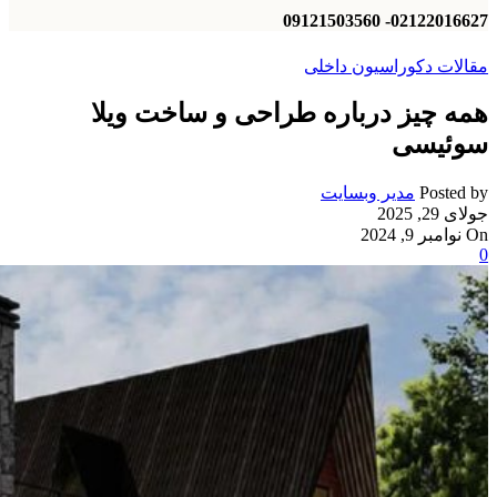
02122016627- 09121503560
مقالات دکوراسیون داخلی
همه چیز درباره طراحی و ساخت ویلا
سوئیسی
Posted by
مدیر وبسایت
جولای 29, 2025
On نوامبر 9, 2024
0