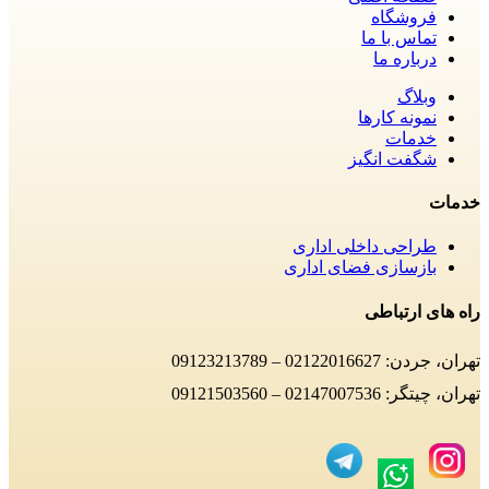
فروشگاه
تماس با ما
درباره ما
وبلاگ
نمونه کارها
خدمات
شگفت انگیز
خدمات
طراحی داخلی اداری
بازسازی فضای اداری
راه های ارتباطی
تهران، جردن: 02122016627 – 09123213789
تهران، چیتگر: 02147007536 – 09121503560