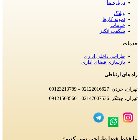
درباره ما
وبلاگ
نمونه کارها
خدمات
شگفت انگیز
خدمات
طراحی داخلی اداری
بازسازی فضای اداری
راه های ارتباطی
تهران، جردن: 02122016627 – 09123213789
تهران، چیتگر: 02147007536 – 09121503560
ما فقط فضا طراحی نمی کنیم؛